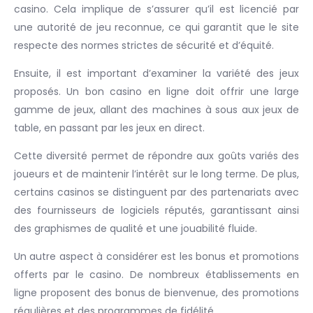
casino. Cela implique de s’assurer qu’il est licencié par
une autorité de jeu reconnue, ce qui garantit que le site
respecte des normes strictes de sécurité et d’équité.
Ensuite, il est important d’examiner la variété des jeux
proposés. Un bon casino en ligne doit offrir une large
gamme de jeux, allant des machines à sous aux jeux de
table, en passant par les jeux en direct.
Cette diversité permet de répondre aux goûts variés des
joueurs et de maintenir l’intérêt sur le long terme. De plus,
certains casinos se distinguent par des partenariats avec
des fournisseurs de logiciels réputés, garantissant ainsi
des graphismes de qualité et une jouabilité fluide.
Un autre aspect à considérer est les bonus et promotions
offerts par le casino. De nombreux établissements en
ligne proposent des bonus de bienvenue, des promotions
régulières et des programmes de fidélité.