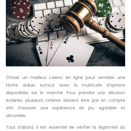
Choisir un meilleur casino en ligne peut sembler une
tâche ardue, surtout avec la multitude d’options
disponibles sur le marché. Pour prendre une décision
éclairée, plusieurs critères doivent être pris en compte
afin d’assurer une expérience de jeu agréable et
sécurisée.
Tout d’abord, il est essentiel de vérifier la légitimité du