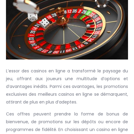
L’essor des casinos en ligne a transformé le paysage du
jeu, offrant aux joueurs une multitude d’options et
d’avantages inédits. Parmi ces avantages, les promotions
exclusives des meilleurs casinos en ligne se démarquent,
attirant de plus en plus d’adeptes.
Ces offres peuvent prendre la forme de bonus de
bienvenue, de promotions sur les dépôts ou encore de
programmes de fidélité. En choisissant un casino en ligne