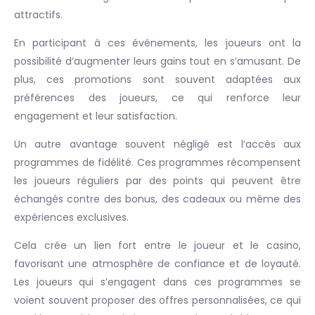
attractifs.
En participant à ces événements, les joueurs ont la
possibilité d’augmenter leurs gains tout en s’amusant. De
plus, ces promotions sont souvent adaptées aux
préférences des joueurs, ce qui renforce leur
engagement et leur satisfaction.
Un autre avantage souvent négligé est l’accès aux
programmes de fidélité. Ces programmes récompensent
les joueurs réguliers par des points qui peuvent être
échangés contre des bonus, des cadeaux ou même des
expériences exclusives.
Cela crée un lien fort entre le joueur et le casino,
favorisant une atmosphère de confiance et de loyauté.
Les joueurs qui s’engagent dans ces programmes se
voient souvent proposer des offres personnalisées, ce qui