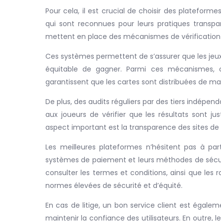
Pour cela, il est crucial de choisir des plateform
qui sont reconnues pour leurs pratiques transpa
mettent en place des mécanismes de vérification 
Ces systèmes permettent de s’assurer que les jeu
équitable de gagner. Parmi ces mécanismes, 
garantissent que les cartes sont distribuées de m
De plus, des audits réguliers par des tiers indépen
aux joueurs de vérifier que les résultats sont ju
aspect important est la transparence des sites de 
Les meilleures plateformes n’hésitent pas à part
systèmes de paiement et leurs méthodes de sécur
consulter les termes et conditions, ainsi que les r
normes élevées de sécurité et d’équité.
En cas de litige, un bon service client est égale
maintenir la confiance des utilisateurs. En outre, l