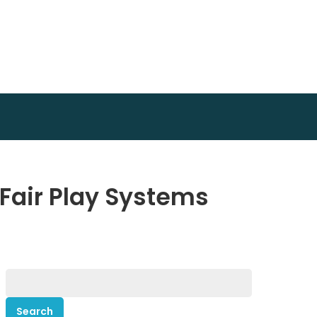
 Fair Play Systems
Search
for: