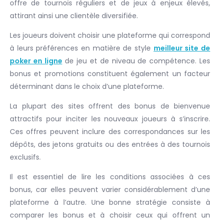
offre de tournois réguliers et de jeux à enjeux élevés,
attirant ainsi une clientèle diversifiée.
Les joueurs doivent choisir une plateforme qui correspond
à leurs préférences en matière de style
meilleur site de
poker en ligne
de jeu et de niveau de compétence. Les
bonus et promotions constituent également un facteur
déterminant dans le choix d’une plateforme.
La plupart des sites offrent des bonus de bienvenue
attractifs pour inciter les nouveaux joueurs à s’inscrire.
Ces offres peuvent inclure des correspondances sur les
dépôts, des jetons gratuits ou des entrées à des tournois
exclusifs.
Il est essentiel de lire les conditions associées à ces
bonus, car elles peuvent varier considérablement d’une
plateforme à l’autre. Une bonne stratégie consiste à
comparer les bonus et à choisir ceux qui offrent un