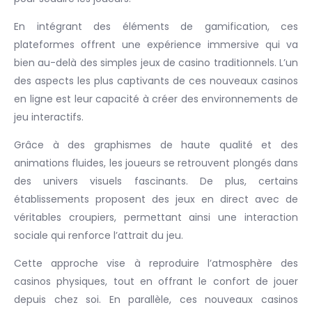
En intégrant des éléments de gamification, ces
plateformes offrent une expérience immersive qui va
bien au-delà des simples jeux de casino traditionnels. L’un
des aspects les plus captivants de ces nouveaux casinos
en ligne est leur capacité à créer des environnements de
jeu interactifs.
Grâce à des graphismes de haute qualité et des
animations fluides, les joueurs se retrouvent plongés dans
des univers visuels fascinants. De plus, certains
établissements proposent des jeux en direct avec de
véritables croupiers, permettant ainsi une interaction
sociale qui renforce l’attrait du jeu.
Cette approche vise à reproduire l’atmosphère des
casinos physiques, tout en offrant le confort de jouer
depuis chez soi. En parallèle, ces nouveaux casinos