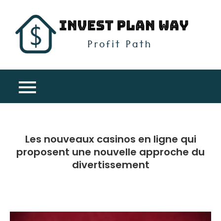
Skip
to
content
Inv
Profit
Pla
Path
Wa
Les nouveaux casinos en ligne qui
proposent une nouvelle approche du
divertissement