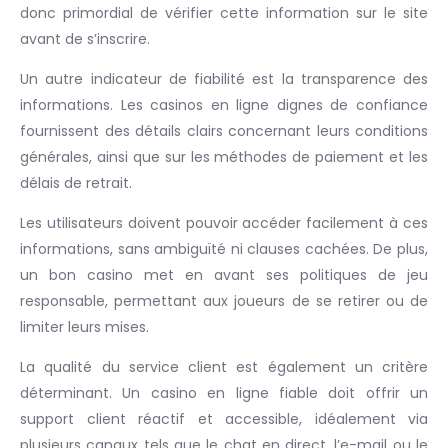
donc primordial de vérifier cette information sur le site
avant de s’inscrire.
Un autre indicateur de fiabilité est la transparence des
informations. Les casinos en ligne dignes de confiance
fournissent des détails clairs concernant leurs conditions
générales, ainsi que sur les méthodes de paiement et les
délais de retrait.
Les utilisateurs doivent pouvoir accéder facilement à ces
informations, sans ambiguïté ni clauses cachées. De plus,
un bon casino met en avant ses politiques de jeu
responsable, permettant aux joueurs de se retirer ou de
limiter leurs mises.
La qualité du service client est également un critère
déterminant. Un casino en ligne fiable doit offrir un
support client réactif et accessible, idéalement via
plusieurs canaux tels que le chat en direct, l’e-mail ou le