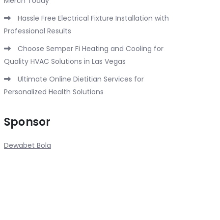
Merch Today
Hassle Free Electrical Fixture Installation with
Professional Results
Choose Semper Fi Heating and Cooling for
Quality HVAC Solutions in Las Vegas
Ultimate Online Dietitian Services for
Personalized Health Solutions
Sponsor
Dewabet Bola