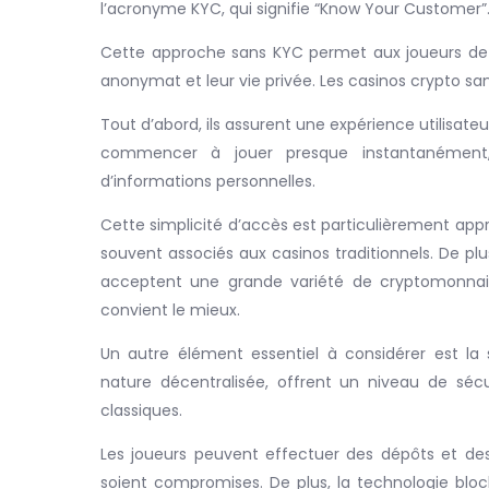
l’acronyme KYC, qui signifie “Know Your Customer”
Cette approche sans KYC permet aux joueurs de pr
anonymat et leur vie privée. Les casinos crypto s
Tout d’abord, ils assurent une expérience utilisate
commencer à jouer presque instantanément,
d’informations personnelles.
Cette simplicité d’accès est particulièrement appr
souvent associés aux casinos traditionnels. De plu
acceptent une grande variété de cryptomonnaies,
convient le mieux.
Un autre élément essentiel à considérer est la 
nature décentralisée, offrent un niveau de sé
classiques.
Les joueurs peuvent effectuer des dépôts et des 
soient compromises. De plus, la technologie bloc