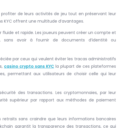
.
ofiter de leurs activités de jeu tout en préservant leur
ans KYC offrent une multitude d’avantages.
ur fluide et rapide. Les joueurs peuvent créer un compte et
 sans avoir à fournir de documents d’identité ou
éciée par ceux qui veulent éviter les tracas administratifs
s,
casino crypto sans KYC
la plupart de ces plateformes
 permettant aux utilisateurs de choisir celle qui leur
sécurité des transactions. Les cryptomonnaies, par leur
curité supérieur par rapport aux méthodes de paiement
retraits sans craindre que leurs informations bancaires
kchain garantit la transparence des transactions, ce qui