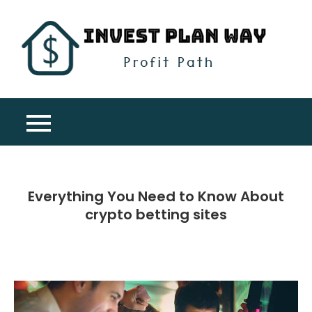
Skip
to
content
Inv
Profit
Pla
Path
Wa
Everything You Need to Know About
crypto betting sites