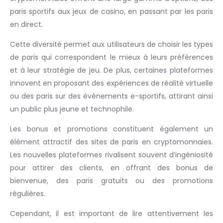
paris sportifs aux jeux de casino, en passant par les paris
en direct.
Cette diversité permet aux utilisateurs de choisir les types
de paris qui correspondent le mieux à leurs préférences
et à leur stratégie de jeu. De plus, certaines plateformes
innovent en proposant des expériences de réalité virtuelle
ou des paris sur des événements e-sportifs, attirant ainsi
un public plus jeune et technophile.
Les bonus et promotions constituent également un
élément attractif des sites de paris en cryptomonnaies.
Les nouvelles plateformes rivalisent souvent d’ingéniosité
pour attirer des clients, en offrant des bonus de
bienvenue, des paris gratuits ou des promotions
régulières.
Cependant, il est important de lire attentivement les