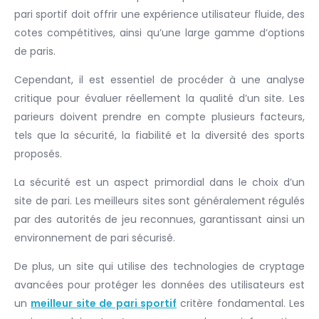
pari sportif doit offrir une expérience utilisateur fluide, des
cotes compétitives, ainsi qu’une large gamme d’options
de paris.
Cependant, il est essentiel de procéder à une analyse
critique pour évaluer réellement la qualité d’un site. Les
parieurs doivent prendre en compte plusieurs facteurs,
tels que la sécurité, la fiabilité et la diversité des sports
proposés.
La sécurité est un aspect primordial dans le choix d’un
site de pari. Les meilleurs sites sont généralement régulés
par des autorités de jeu reconnues, garantissant ainsi un
environnement de pari sécurisé.
De plus, un site qui utilise des technologies de cryptage
avancées pour protéger les données des utilisateurs est
un
meilleur site de pari sportif
critère fondamental. Les