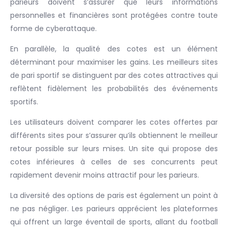
parieurs doivent s’assurer que leurs informations
personnelles et financières sont protégées contre toute
forme de cyberattaque.
En parallèle, la qualité des cotes est un élément
déterminant pour maximiser les gains. Les meilleurs sites
de pari sportif se distinguent par des cotes attractives qui
reflètent fidèlement les probabilités des événements
sportifs.
Les utilisateurs doivent comparer les cotes offertes par
différents sites pour s’assurer qu’ils obtiennent le meilleur
retour possible sur leurs mises. Un site qui propose des
cotes inférieures à celles de ses concurrents peut
rapidement devenir moins attractif pour les parieurs.
La diversité des options de paris est également un point à
ne pas négliger. Les parieurs apprécient les plateformes
qui offrent un large éventail de sports, allant du football