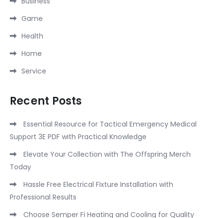
Business
Game
Health
Home
Service
Recent Posts
Essential Resource for Tactical Emergency Medical
Support 3E PDF with Practical Knowledge
Elevate Your Collection with The Offspring Merch
Today
Hassle Free Electrical Fixture Installation with
Professional Results
Choose Semper Fi Heating and Cooling for Quality