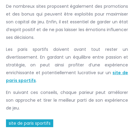
De nombreux sites proposent également des promotions
et des bonus qui peuvent être exploités pour maximiser
son capital de jeu. Enfin, il est essentiel de garder un état
d’esprit positif et de ne pas laisser les émotions influencer
ses décisions.
Les paris sportifs doivent avant tout rester un
divertissement. En gardant un équilibre entre passion et
stratégie, on peut ainsi profiter d’une expérience
enrichissante et potentiellement lucrative sur un
site de
paris sportifs
.
En suivant ces conseils, chaque parieur peut améliorer
son approche et tirer le meilleur parti de son expérience
de jeu.
site de paris sportifs