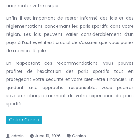
augmenter votre risque.
Enfin, il est important de rester informé des lois et des
réglementations concernant les paris sportifs dans votre
région. Les lois peuvent varier considérablement d’un
pays à l’autre, et il est crucial de s’assurer que vous pariez
de manière légale.
En respectant ces recommandations, vous pouvez
profiter de l’excitation des paris sportifs tout en
protégeant votre sécurité et votre bien-être financier. En
gardant une approche responsable, vous pourrez
savourer chaque moment de votre expérience de paris
sportifs.
Online Casino
June 10, 2026
Casino