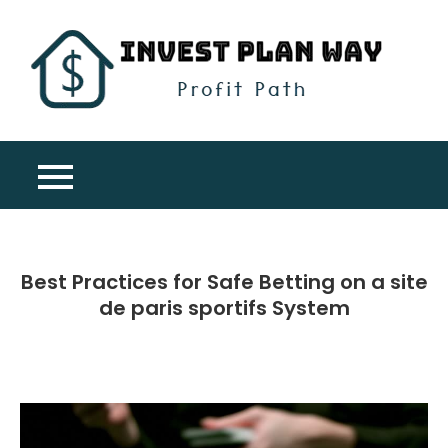
Skip
to
content
Inv
Profit
Pla
Path
Wa
Best Practices for Safe Betting on a site
de paris sportifs System